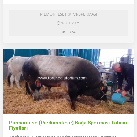
PİEMONTESE IRKI ve SPERMASI
16.01.2025
1924
Piemontese (Piedmontese) Boğa Sperması Tohum
Fiyatları