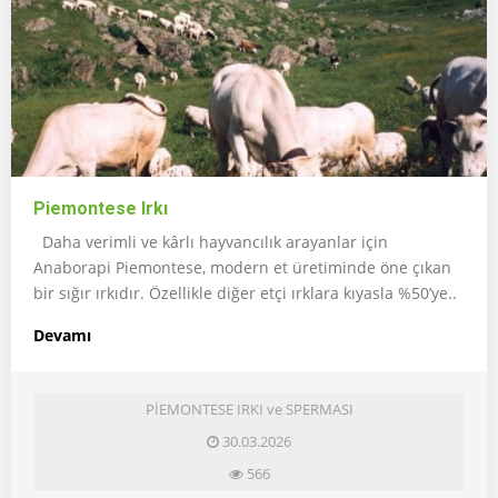
Piemontese Irkı
Daha verimli ve kârlı hayvancılık arayanlar için
Anaborapi Piemontese, modern et üretiminde öne çıkan
bir sığır ırkıdır. Özellikle diğer etçi ırklara kıyasla %50’ye..
Devamı
PİEMONTESE IRKI ve SPERMASI
30.03.2026
566