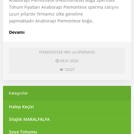
Anaborapi Piemontese (Piedmontese) Boğa Sperması
Tohum Fiyatları Anaborapi Piemontese sperma satışını
uzun yıllardır firmamız ülke geneline
yapmaktadır.Anaborapi Piemontese boğa..
Devamı
PİEMONTESE IRKI ve SPERMASI
09.01.2020
10327
Kategoriler
Halep Keçisi
Silajlık MARALFALFA
Soya Tohumu