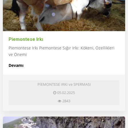
Piemontese Irkı
Piemontese Irkı Piemontese Sığır Irkı: Kökeni, Özellikleri
ve Önemi
Devamı
PİEMONTESE IRKI ve SPERMASI
05.02.2025
2843