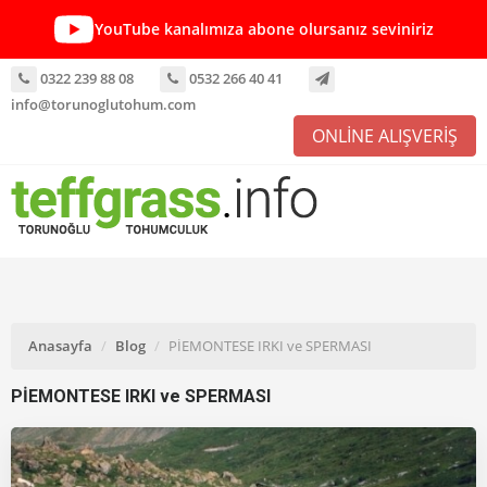
YouTube kanalımıza abone olursanız seviniriz
0322 239 88 08
0532 266 40 41
info@torunoglutohum.com
ONLİNE ALIŞVERİŞ
Anasayfa
Blog
PİEMONTESE IRKI ve SPERMASI
PİEMONTESE IRKI ve SPERMASI