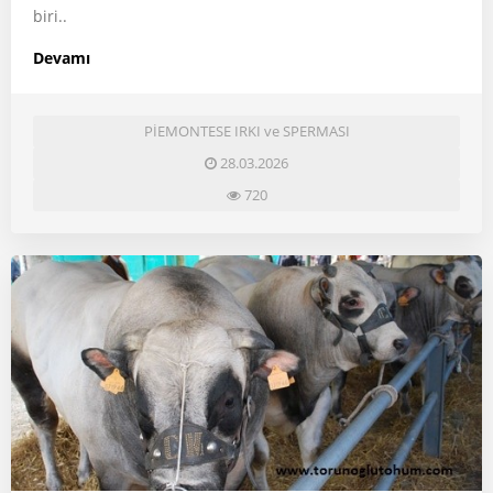
biri..
Devamı
PİEMONTESE IRKI ve SPERMASI
28.03.2026
720