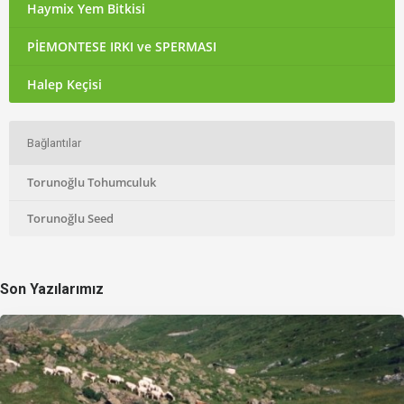
Haymix Yem Bitkisi
PİEMONTESE IRKI ve SPERMASI
Halep Keçisi
Bağlantılar
Torunoğlu Tohumculuk
Torunoğlu Seed
Son Yazılarımız