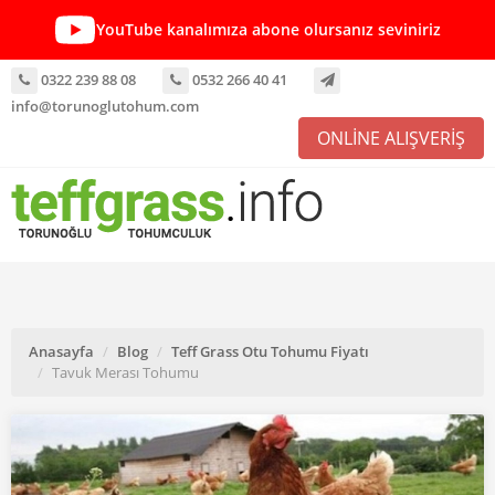
YouTube kanalımıza abone olursanız seviniriz
0322 239 88 08
0532 266 40 41
info@torunoglutohum.com
ONLİNE ALIŞVERİŞ
Anasayfa
Blog
Teff Grass Otu Tohumu Fiyatı
Tavuk Merası Tohumu