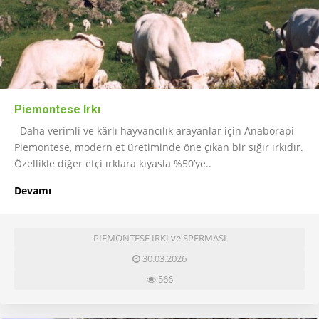
Piemontese Irkı
Daha verimli ve kârlı hayvancılık arayanlar için Anaborapi
Piemontese, modern et üretiminde öne çıkan bir sığır ırkıdır.
Özellikle diğer etçi ırklara kıyasla %50’ye..
Devamı
PİEMONTESE IRKI ve SPERMASI
30.03.2026
566