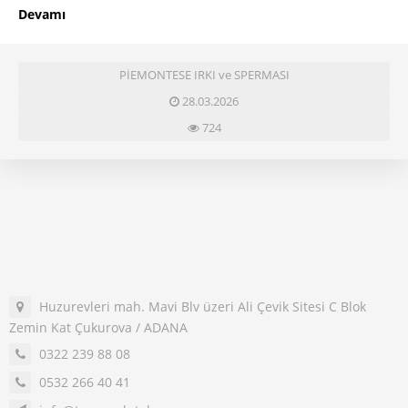
Devamı
PİEMONTESE IRKI ve SPERMASI
28.03.2026
724
Huzurevleri mah. Mavi Blv üzeri Ali Çevik Sitesi C Blok
Zemin Kat Çukurova / ADANA
0322 239 88 08
0532 266 40 41