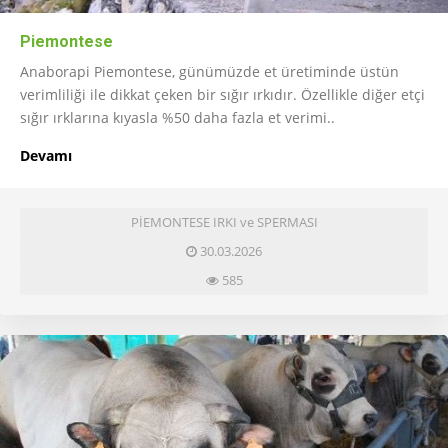
Piemontese
Anaborapi Piemontese, günümüzde et üretiminde üstün
verimliliği ile dikkat çeken bir sığır ırkıdır. Özellikle diğer etçi
sığır ırklarına kıyasla %50 daha fazla et verimi..
Devamı
PİEMONTESE IRKI ve SPERMASI
30.03.2026
585