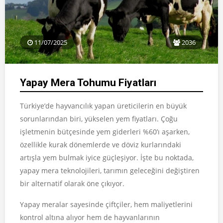
11/07/2025
2036
Yapay Mera Tohumu Fiyatları
Türkiye’de hayvancılık yapan üreticilerin en büyük
sorunlarından biri, yükselen yem fiyatları. Çoğu
işletmenin bütçesinde yem giderleri %60’ı aşarken,
özellikle kurak dönemlerde ve döviz kurlarındaki
artışla yem bulmak iyice güçleşiyor. İşte bu noktada,
yapay mera teknolojileri, tarımın geleceğini değiştiren
bir alternatif olarak öne çıkıyor.
Yapay meralar sayesinde çiftçiler, hem maliyetlerini
kontrol altına alıyor hem de hayvanlarının