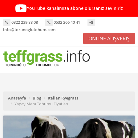
YouTube kanalımıza abone olursanız seviniriz
0322 239 88 08
0532 266 40 41
info@torunoglutohum.com
ONLİNE ALIŞVERİŞ
Anasayfa
Blog
Italian Ryegrass
Yapay Mera Tohumu Fiyatları