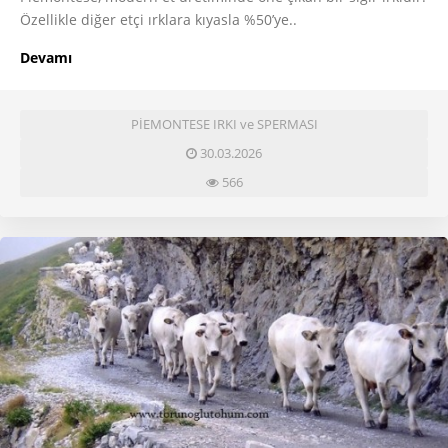
Özellikle diğer etçi ırklara kıyasla %50’ye..
Devamı
PİEMONTESE IRKI ve SPERMASI
30.03.2026
566